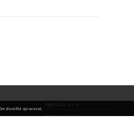
PMB-ZOS s.r.o.
ům dovolíte zpracovat.
Krištofova 1443/27
716 10 Ostrava – Radvanice
Česká republika
ch strojů 23-006-H