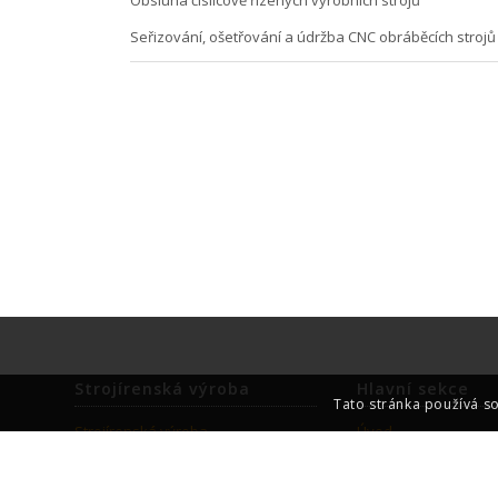
Obsluha číslicově řízených výrobních strojů
Seřizování, ošetřování a údržba CNC obráběcích strojů
Strojírenská výroba
Hlavní sekce
Tato stránka používá s
Strojírenská výroba
Úvod
Reference
O společnosti