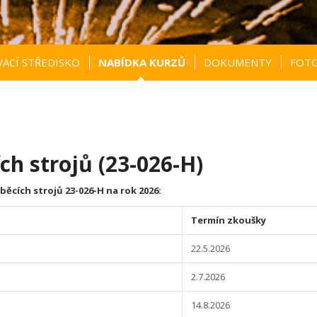
ACÍ STŘEDISKO
NABÍDKA KURZŮ
DOKUMENTY
FOTO
h strojů (23-026-H)
cích strojů 23-026-H na rok 2026:
Termín zkoušky
22.5.2026
2.7.2026
14.8.2026