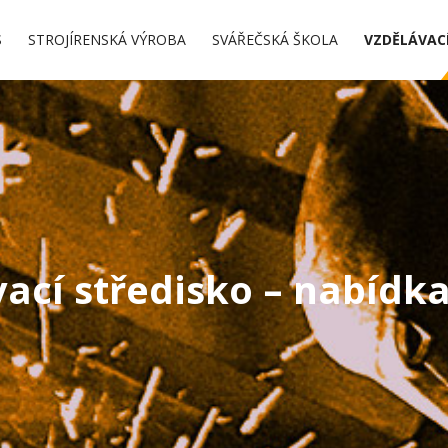
S
STROJÍRENSKÁ VÝROBA
SVÁŘEČSKÁ ŠKOLA
VZDĚLÁVACÍ
ací středisko – nabídk