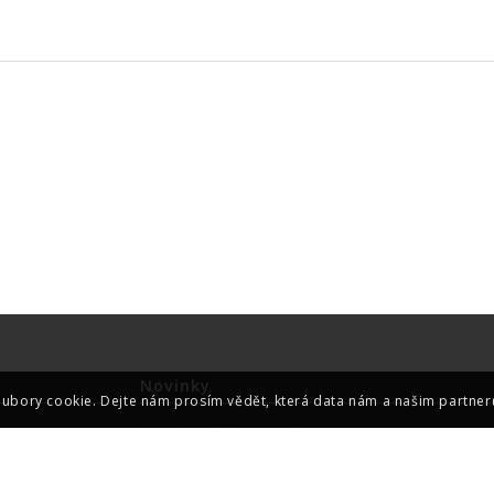
Novinky
oubory cookie. Dejte nám prosím vědět, která data nám a našim partner
Svářečské zkoušky 25. 08. 2026
1. 7. 2026 - 11:11
Rekvalifikační kurzy pro Obsluhu CNC obráběcí